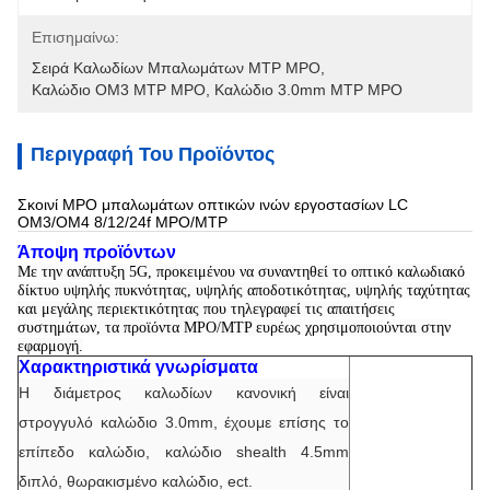
Επισημαίνω:
Σειρά Καλωδίων Μπαλωμάτων MTP MPO
, 
Καλώδιο OM3 MTP MPO
, 
Καλώδιο 3.0mm MTP MPO
Περιγραφή Του Προϊόντος
Σκοινί MPO μπαλωμάτων οπτικών ινών εργοστασίων LC
OM3/OM4 8/12/24f MPO/MTP
Άποψη προϊόντων
Με την ανάπτυξη 5G, προκειμένου να συναντηθεί το οπτικό καλωδιακό
δίκτυο υψηλής πυκνότητας, υψηλής αποδοτικότητας, υψηλής ταχύτητας
και μεγάλης περιεκτικότητας που τηλεγραφεί τις απαιτήσεις
συστημάτων, τα προϊόντα MPO/MTP ευρέως χρησιμοποιούνται στην
εφαρμογή.
Χαρακτηριστικά γνωρίσματα
Η διάμετρος καλωδίων κανονική είναι
στρογγυλό καλώδιο 3.0mm, έχουμε επίσης το
επίπεδο καλώδιο, καλώδιο shealth 4.5mm
διπλό, θωρακισμένο καλώδιο, ect.