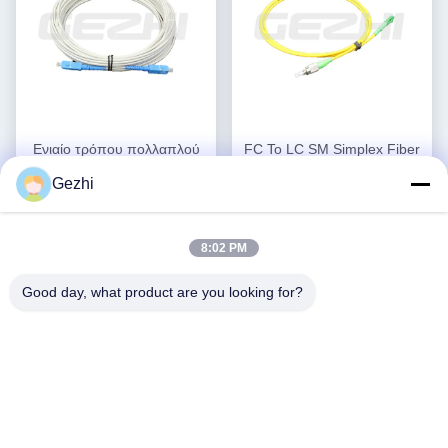
Ενιαίο τρόπου πολλαπλού
FC To LC SM Simplex Fiber
τρόπου μπαλωμάτων
Patch Καλώδιο
Gezhi
καλωδίων σκοινί
Προσαρμόσιμο Μήκος για
Βρείτε την καλύτερη
Βρείτε την καλύτερη
μπαλωμάτων οπτικών ινών
Μετάδοση Δεδομένων
τιμή
τιμή
σειράς θωρακισμένο
8:02 PM
Good day, what product are you looking for?