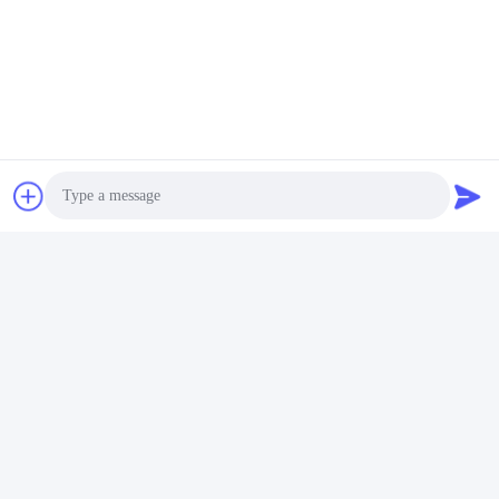
Ενιαίο καθεστώς 48 καλώδιο
MPO προς LC 8 ίνες OM3
ινών πυρήνα FC/APC
50/125 Multimode MPO-8
2.00mm+0.7M--SC/APC
LC Fiber Optic Patch Cord
Βρείτε την καλύτερη
Βρείτε την καλύτερη
2.00mm+0.7M
Breakout Cable
τιμή
τιμή
Photo
Video Call
Audio Call
0.5/1/2/3m ή
προσαρμοσμένο καλώδιο
μπαλωμάτων MPO,