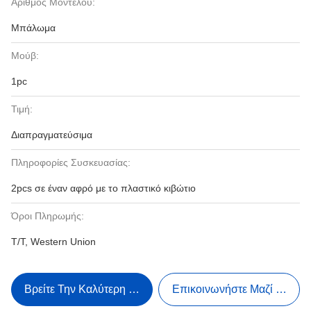
Αριθμός Μοντέλου:
Μπάλωμα
Μούβ:
1pc
Τιμή:
Διαπραγματεύσιμα
Πληροφορίες Συσκευασίας:
2pcs σε έναν αφρό με το πλαστικό κιβώτιο
Όροι Πληρωμής:
T/T, Western Union
Βρείτε Την Καλύτερη Τιμή
Επικοινωνήστε Μαζί Μας