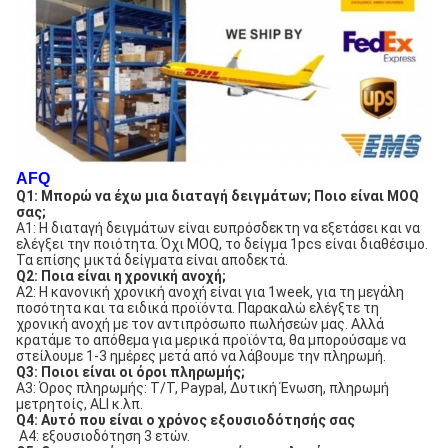
AFQ
Q1: 
Μπορώ να έχω μια διαταγή δειγμάτων; Ποιο είναι MOQ 
σας;
Α1: Η διαταγή δειγμάτων είναι ευπρόσδεκτη να εξετάσει και να 
ελέγξει την ποιότητα. Όχι 
MOQ, το δείγμα 1pcs είναι διαθέσιμο.  
Τα επίσης μικτά δείγματα είναι αποδεκτά.
Q2: Ποια είναι η χρονική ανοχή;
A2: Η κανονική χρονική ανοχή είναι για 1week, 
για τη μεγάλη 
ποσότητα και τα ειδικά προϊόντα. Παρακαλώ ελέγξτε τη 
χρονική ανοχή με τον αντιπρόσωπο πωλήσεών μας.
 Αλλά 
κρατάμε το απόθεμα για μερικά προϊόντα, 
θα μπορούσαμε να 
στείλουμε 1-3 ημέρες μετά από να λάβουμε την πληρωμή.
Q3: 
Ποιοι είναι οι όροι πληρωμής;
A3: Όρος πληρωμής: T/T, Paypal, 
Δυτική Ένωση,
 πληρωμή 
μετρητοίς, ALI κ.λπ.
Q4: Αυτό που είναι ο χρόνος εξουσιοδότησής σας
A4: εξουσιοδότηση 3 ετών.