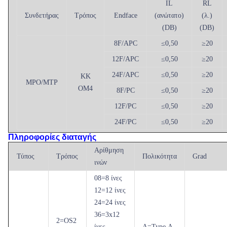
IL
RL
Συνδετήρας
Τρόπος
Endface
(ανώτατο)
(λ.)
(DB)
(DB)
8F/APC
≤
0,50
≥
20
12F/APC
≤
0,50
≥
20
24F/APC
≤
0,50
≥
20
ΚΚ
MPO/MTP
OM4
8F/PC
≤
0,50
≥
20
12F/PC
≤
0,50
≥
20
24F/PC
≤
0,50
≥
20
Πληροφορίες διαταγής
Αρίθμηση
Τύπος
Τρόπος
Πολικότητα
Grad
ινών
08=8 ίνες
12=12 ίνες
24=24 ίνες
36=3x12
2=OS2
ίνες
A=Type Α