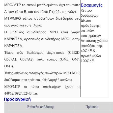
MPO/MTP το σκοινί μπαλωμάτων έχει τον τύπο
Εφαρμογές
Κέντρο
Α, τον τύπο Β, και τον τύπο Γ (ρύθμιση ινών).
δεδομένων
MTP/MPO τύπος συνδετήρων διαθέσιμος στο
Δίκτυο
αρσενικό και το θηλυκό.
πρόσβασης
οπτικών
Ο θηλυκός συνδετήρας MPO είναι χωρίς
συστημάτων
ΚΑΡΦΊΤΣΑ, αρσενικός συνδετήρας MPO με την
Δικτύωση χώρου
ΚΑΡΦΊΤΣΑ.
αποθήκευσης
40GbE &
Τύπος ινών διαθέσιμος single-mode (G652D,
πρωτόκολλο
G657A1, G657A2), πολυ τρόπος (OM3, OM4,
100GbE
OM5).
Τύπος απώλειας εισαγωγής συνδετήρων MPO MTP:
διαθέσιμος στα πρότυπα, ελίτ/χαμηλή απώλεια.
MPO/MTP οι τύποι συνδετήρων έχουν τη
4/8/12/16/24/32/48 ίνα.
Προδιαγραφή
Επίπεδο απόδοσης
Πρότυπα