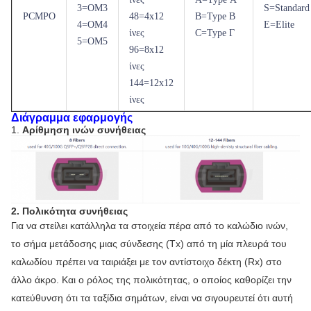
3=OM3
S=Standard
PCMPO
48=4x12
B=Type Β
4=OM4
E=Elite
ίνες
C=Type Γ
5=OM5
96=8x12
ίνες
144=12x12
ίνες
Διάγραμμα εφαρμογής
1.
Αρίθμηση ινών συνήθειας
2. Πολικότητα συνήθειας
Για να στείλει κατάλληλα τα στοιχεία πέρα από το καλώδιο ινών,
το σήμα μετάδοσης μιας σύνδεσης (Tx) από τη μία πλευρά του
καλωδίου πρέπει να ταιριάξει με τον αντίστοιχο δέκτη (Rx) στο
άλλο άκρο. Και ο ρόλος της πολικότητας, ο οποίος καθορίζει την
κατεύθυνση ότι τα ταξίδια σημάτων, είναι να σιγουρευτεί ότι αυτή