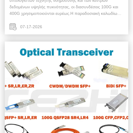
υπολογιστών τεχνητής νοημοσύνης και των κέντρων
δεδομένων υψηλής πυκνότητας, οι διασυνδέσεις 100G και
400G χρησιμοποιούνται ευρέως.Η παραδοσιακή καλωδίωση
με πολυμέθοδο ινών αντιμετωπίζει πολλαπλά σημεία πόνου,
συμπεριλαμβανομένης της αύξησης ...
07-17-2026