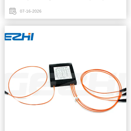
διέλευσης και αντανακλά το φως της αντλίας 980/1480nm για
συνδυασμό μήκους κύματος, επιτρέποντας τη μ...
07-16-2026