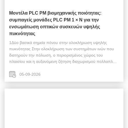
Μοντέλα PLC PM βιομηχανικής ποιότητας:
συμπαγείς μονάδες PLC PM 1 × N για την
ενσωμάτωση οπτικών συσκευών υψηλής
πυκνότητας
1Δύο βασικά σημεία πόνου στην ολοκλήρωση υψηλής
πυκνότητας Στην ολοκλήρωση των συστημάτων ινών που
διατηρούν την πόλωση, ο περιορισμένος χώρος του
πλαισίου και η αυξανόμενη ζήτηση διαχωρισμού πολλαπλών
καναλιών εκθέτουν αδυναμίες των παραδοσιακών
διαχωριστών: μεγάλο μέγεθος, μετατόπιση θερμοκρασίας,...
05-09-2026