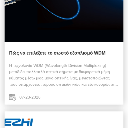
Πώς να επιλέξετε το σωστό εξοπλισμό WDM
Η τεχνολογία WDM (Wavelength Division Multiplexing)
μεταδίδει πολλαπλά οπτικά σήματα με διαφορετικά μήκη
κύματος μέσω μιας μόνο οπτικής ίνας, μεγιστοποιώντας
τους υπάρχοντες πόρους οπτικών ινών και εξοικονομώντας
κόστος καλωδίωσης. Η ακατάλληλη επιλογή εξοπλισμού
WDM θα προκαλέσει υψηλή απώλεια σήμα...
07-23-2026