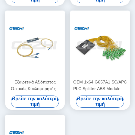
Απομόνωση
συμπαγές πακέτο
Εξαιρετικά Αξιόπιστος
OEM 1x64 G657A1 SC/APC
Οπτικός Κυκλοφορητής 3
PLC Splitter ABS Module για
Θυρών σε Κουτί ABS με
δίκτυα FTTH PON
Βρείτε την καλύτερη
Βρείτε την καλύτερη
Σύνδεσμο SC
τιμή
τιμή