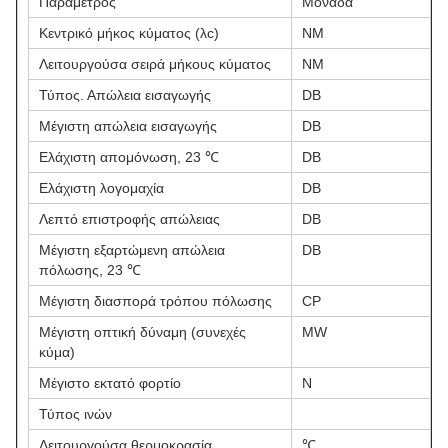
Παράμετρος
Μονάδα
Κεντρικό μήκος κύματος (λc)
NM
Λειτουργούσα σειρά μήκους κύματος
NM
Τύπος. Απώλεια εισαγωγής
DB
Μέγιστη απώλεια εισαγωγής
DB
Ελάχιστη απομόνωση, 23 ℃
DB
Ελάχιστη λογομαχία
DB
Λεπτό επιστροφής απώλειας
DB
Μέγιστη εξαρτώμενη απώλεια
DB
πόλωσης, 23 ℃
Μέγιστη διασπορά τρόπου πόλωσης
CP
Μέγιστη οπτική δύναμη (συνεχές
MW
κύμα)
Μέγιστο εκτατό φορτίο
Ν
Τύπος ινών
Λειτουργούσα θερμοκρασία
℃