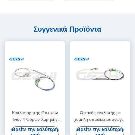
Συγγενικά Προϊόντα
Κυκλοφορητής Οπτικών
Οπτικός κυκλωτής με
Ινών 4 Θυρών Χαμηλής
χαμηλή απώλεια εισαγωγής
Απώλειας Εισαγωγής για
3 θύρας με υψηλή
Βρείτε την καλύτερη
Βρείτε την καλύτερη
Σύστημα CATV με Υψηλή
απομόνωση καναλιών και
τιμή
τιμή