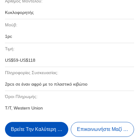
Αριθμός Μοντέλου:
Κυκλοφορητής
Μούβ:
1pc
Τιμή:
US$59-US$118
Πληροφορίες Συσκευασίας:
2pcs σε έναν αφρό με το πλαστικό κιβώτιο
Όροι Πληρωμής:
T/T, Western Union
Βρείτε Την Καλύτερη Τιμή
Επικοινωνήστε Μαζί Μας