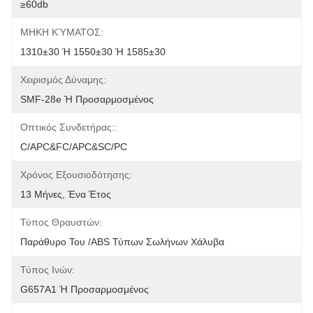
≥60db
ΜΗΚΗ ΚΎΜΑΤΟΣ:
1310±30 Ή 1550±30 Ή 1585±30
Χειρισμός Δύναμης:
SMF-28e Ή Προσαρμοσμένος
Οπτικός Συνδετήρας::
C/APC&FC/APC&SC/PC
Χρόνος Εξουσιοδότησης:
13 Μήνες, Ένα Έτος
Τύπος Θραυστών:
Παράθυρο Του /ABS Τύπων Σωλήνων Χάλυβα
Τύπος Ινών:
G657A1 Ή Προσαρμοσμένος