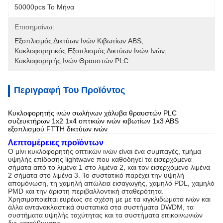
50000pcs Το Μήνα
Επισημαίνω:
Εξοπλισμός Δικτύων Ινών Κιβωτίων ABS
, 
Κυκλοφορητικός Εξοπλισμός Δικτύων Ινών Ινών
, 
Κυκλοφορητής Ινών Θραυστών PLC
Περιγραφή Του Προϊόντος
Κυκλοφορητής ινών σωλήνων χάλυβα θραυστών PLC
συζευκτήρων 1x2 1x4 οπτικών ινών κιβωτίων 1x3 ABS
εξοπλισμού FTTH δικτύων ινών
Λεπτομέρειες προϊόντων
Ο μίνι κυκλοφορητής οπτικών ινών είναι ένα συμπαγές, τμήμα 
υψηλής επίδοσης lightwave που καθοδηγεί τα εισερχόμενα 
σήματα από το λιμένα 1 στο λιμένα 2, και τον εισερχόμενο λιμένα 
2 σήματα στο λιμένα 3. Το συστατικό παρέχει την υψηλή 
απομόνωση, τη χαμηλή απώλεια εισαγωγής, χαμηλό PDL, χαμηλό 
PMD και την άριστη περιβαλλοντική σταθερότητα. 
Χρησιμοποιείται ευρέως σε σχέση με με τα κιγκλιδώματα ινών και 
άλλα αντανακλαστικά συστατικά στα συστήματα DWDM, τα 
συστήματα υψηλής ταχύτητας και τα συστήματα επικοινωνιών 