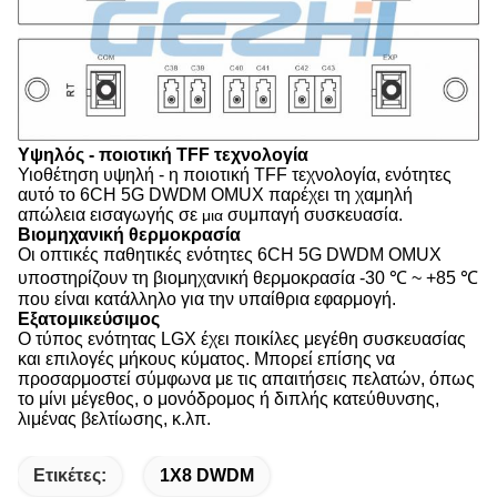
Υψηλός - ποιοτική TFF τεχνολογία
Υιοθέτηση υψηλή - η ποιοτική TFF τεχνολογία,
ενότητες
αυτό το
6CH 5G DWDM OMUX
παρέχει τη χαμηλή
απώλεια εισαγωγής σε
συμπαγή συσκευασία.
μια
Βιομηχανική θερμοκρασία
Οι οπτικές παθητικές
ενότητες 6CH 5G DWDM OMUX
υποστηρίζουν τη βιομηχανική θερμοκρασία -30 ℃ ~ +85 ℃
που είναι κατάλληλο για την υπαίθρια εφαρμογή.
Εξατομικεύσιμος
Ο τύπος ενότητας LGX έχει ποικίλες μεγέθη συσκευασίας
και επιλογές μήκους κύματος. Μπορεί επίσης να
προσαρμοστεί σύμφωνα με τις απαιτήσεις πελατών, όπως
το μίνι μέγεθος, ο μονόδρομος ή διπλής κατεύθυνσης,
λιμένας βελτίωσης, κ.λπ.
Ετικέτες:
1X8 DWDM