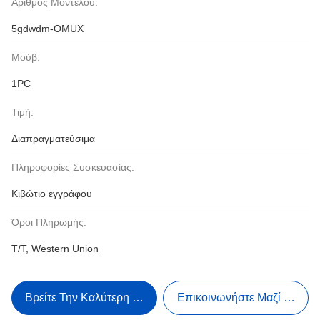
Αριθμός Μοντέλου:
5gdwdm-OMUX
Μούβ:
1PC
Τιμή:
Διαπραγματεύσιμα
Πληροφορίες Συσκευασίας:
Κιβώτιο εγγράφου
Όροι Πληρωμής:
T/T, Western Union
Βρείτε Την Καλύτερη Τιμή
Επικοινωνήστε Μαζί Μας