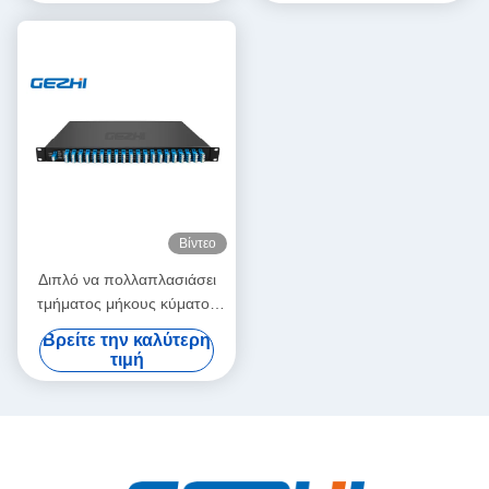
Βίντεο
Διπλό να πολλαπλασιάσει
τμήματος μήκους κύματος
ινών 40CH DWDM πυκνό
Βρείτε την καλύτερη
τιμή