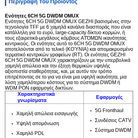
Περιγραφή Του Προϊόντος
Ενότητες 6CH 5G DWDM OMUX
Ενότητες 6CH 5G DWDM OMUX GEZHI βασισμένες στην
τεχνολογία TFF με 6 χαμηλά κανάλια διασποράς που είναι
κατάλληλη για το ευρύ, large-capacity δίκτυο κορμών, ή
τους εξαιρετικά-μεγάλους κόμβους ΑΤΌΜΩΝ ικανότητας
κεντρικούς.
Οι ενότητες
αυτό το
6CH 5G DWDM OMUX
αποτελούνται από
το τελικό (ΚΟΎΝΙΑ) και απομακρυσμένο
τερματικό κεντρικών γραφείων (RT). Οι ενότητες
GEZHI
6CH 5G DWDM OMUX χαρακτηρίζουν με την υπερβολικά
χαμηλή απώλεια και την έξοχη θερμικών υψηλής
αξιοπιστία σταθερότητας, και, με αυτόν τον τρόπο
επιτρέποντας σε το για να είναι μια υψηλή ικανότητα, μια
λύση χαμηλότερου κόστους για το σύστημα DWDM ή
WDM PON εφαρμογές δικτύων.
Χαρακτηριστικά
Εφαρμογές
γνωρίσματα
5G Fronthaul
Χαμηλή απώλεια εισαγωγής
Συνδέσεις CATV
Υψηλή απομόνωση
Σύστημα DWDM
Χαμηλό PDL