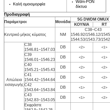
Wdm-PON
Καλή ομοιομορφία
δίκτυα
Προδιαγραφή
5G DWDM OMUX
Παράμετροι
Μονάδα
ΚΟΥΝΙΑ
RT
C38~C43
Κεντρικό μήκος κύματος
NM
1546.92/1546.12/1545
1544.53/1543.73/1542
C38
DB
<2>
<1>
1546.81~1547.03
C39
DB
<2>
<1>
1546.01~1546.23
C40
DB
<2>
<2>
1545.21~1545.43
C41
DB
<2>
<2>
Απώλεια
1544.42~1544.64
εισαγωγής
C42
DB
<1>
<2>
1543.64~1543.84
C43
DB
<1>
<2>
1542.83~1543.05
Εκφράστε
1562.5~1542.25