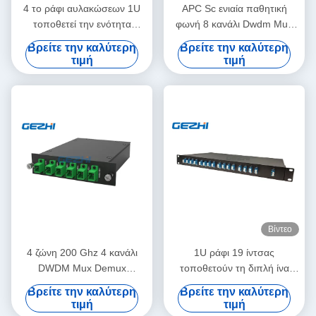
4 το ράφι αυλακώσεων 1U
APC Sc ενιαία παθητική
τοποθετεί την ενότητα
φωνή 8 κανάλι Dwdm Mux
100Ghz 8CH DWDM Mux
ινών C28 100Ghz
Βρείτε την καλύτερη
Βρείτε την καλύτερη
Demux
τιμή
τιμή
Βίντεο
4 ζώνη 200 Ghz 4 κανάλι
1U ράφι 19 ίντσας
DWDM Mux Demux
τοποθετούν τη διπλή ίνα
καναλιών Ο
1x16 DWDM Mux Demux
Βρείτε την καλύτερη
Βρείτε την καλύτερη
δικτύων
τιμή
τιμή