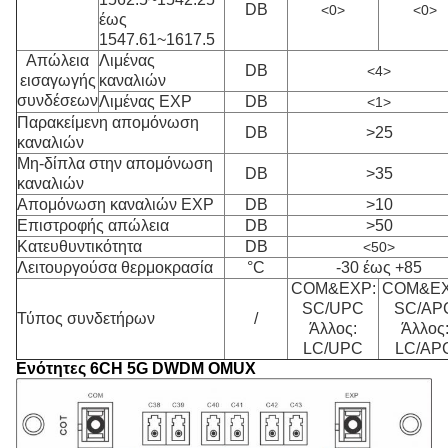
DB
<0>
<0>
έως
1547.61~1617.5
Απώλεια
Λιμένας
DB
<4>
εισαγωγής
καναλιών
συνδέσεων
Λιμένας EXP
DB
<1>
Παρακείμενη απομόνωση
DB
>25
καναλιών
Μη-δίπλα στην απομόνωση
DB
>35
καναλιών
Απομόνωση καναλιών EXP
DB
>10
Επιστροφής απώλεια
DB
>50
Κατευθυντικότητα
DB
<50>
Λειτουργούσα θερμοκρασία
°C
-30 έως +85
COM&EXP:
COM&EX
SC/UPC
SC/AP
Τύπος συνδετήρων
/
Άλλος:
Άλλος
LC/UPC
LC/AP
Ενότητες 6CH 5G DWDM OMUX