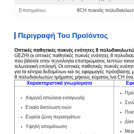
Επισημαίνω:
8CH πυκνός πολυδιαυλωτή
Περιγραφή Του Προϊόντος
Οπτικές παθητικές πυκνές ενότητες 8 πολυδιαυλωτώ
GEZHI οι οπτικές παθητικές πυκνές ενότητες 8 πολυδια
που βάσισε στην τεχνολογία επιστρώματος λεπτών ταινι
τελωνειακή επιλογή. Οι οπτικές παθητικές πυκνές εν
για τα κέντρα δεδομένων και τις εφαρμογές πρόσβασης 
8 πολυδιαυλωτών τμήματος μήκους κύματος ίνα CH ένα εί
Χαρακτηριστικά γνωρίσματα
Εφ
Πρό
Χαμηλή απώλεια εισαγωγής
Συν
Ενιαία δικτύωση ινών
Πυκ
Ευρεία ζώνη περασμάτων
Δίκτ
Υψηλή απομόνωση
Μεγ