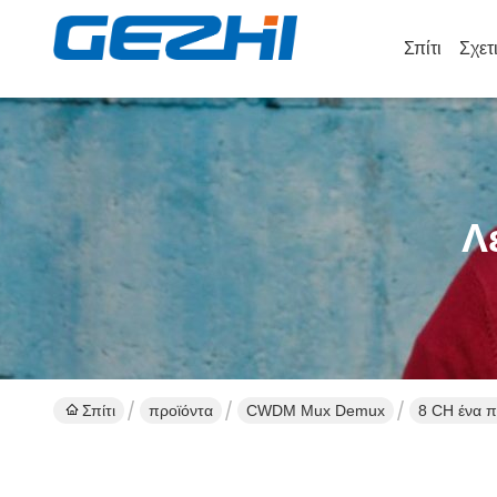
Σπίτι
Σχετ
Λ
Σπίτι
προϊόντα
CWDM Mux Demux
8 CH ένα π