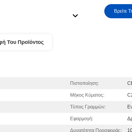
Βρείτε Τ
φή Του Προϊόντος
Πιστοποίηση:
C
Μήκος Κύματος:
C
Τύπος Γραμμών:
Εν
Εφαρμογή:
Δ
Δυνατότητα Προσφοράς:
1