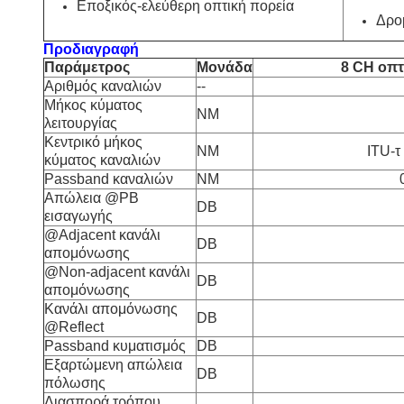
Εποξικός-ελεύθερη οπτική πορεία
Δρο
Προδιαγραφή
Παράμετρος
Μονάδα
8 CH οπ
Αριθμός καναλιών
--
Μήκος κύματος
NM
λειτουργίας
Κεντρικό μήκος
NM
ITU-
κύματος καναλιών
Passband καναλιών
NM
Απώλεια @PB
DB
εισαγωγής
@Adjacent κανάλι
DB
απομόνωσης
@Non-adjacent κανάλι
DB
απομόνωσης
Κανάλι απομόνωσης
DB
@Reflect
Passband κυματισμός
DB
Εξαρτώμενη απώλεια
DB
πόλωσης
Διασπορά τρόπου