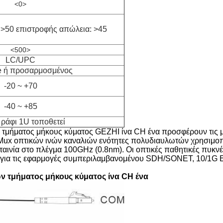
<0>
 >50 επιστροφής απώλεια: >45
<500>
LC/UPC
 ή προσαρμοσμένος
-20 ~ +70
-40 ~ +85
 ράφι 1U τοποθετεί
ν τμήματος μήκους κύματος GEZHI ίνα CH ένα προσφέρουν τις μ
Mux οπτικών ινών καναλιών ενότητες πολυδιαυλωτών χρησιμοπ
-ταινία στο πλέγμα 100GHz (0.8nm). Οι οπτικές παθητικές πυκ
ει για τις εφαρμογές συμπεριλαμβανομένου SDH/SONET, 10/1G Et
ν τμήματος μήκους κύματος ίνα CH ένα