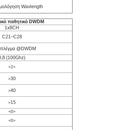
μολόγηση Wavlength
τικό παθητικό DWDM
1x8CH
C21~C28
τ πλέγμα @DWDM
0,8 (100Ghz)
<2>
30
>
40
>
15
>
<0>
<0>