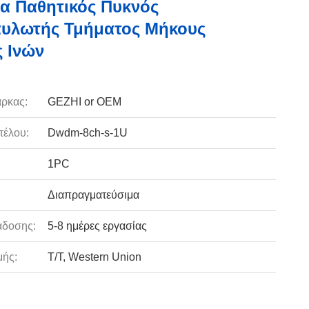
α Παθητικός Πυκνός
αυλωτής Τμήματος Μήκους
 Ινών
ρκας:
GEZHI or OEM
τέλου:
Dwdm-8ch-s-1U
1PC
Διαπραγματεύσιμα
άδοσης:
5-8 ημέρες εργασίας
ής:
T/T, Western Union