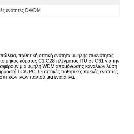
κές ενότητες DWDM
απώλεια, παθητική οπτική ενότητα υψηλής πυκνότητας
 το μήκος κύματος C1 C28 πλέγματος ITU σε C61 για την
 προσφέρουν μια υψηλή WDM απομόνωσης καναλιών λύση
σαρμοστή LC/UPC. Οι οπτικές παθητικές πυκνές ενότητες
πτικών ινών παντού μια ενιαία ίνα.