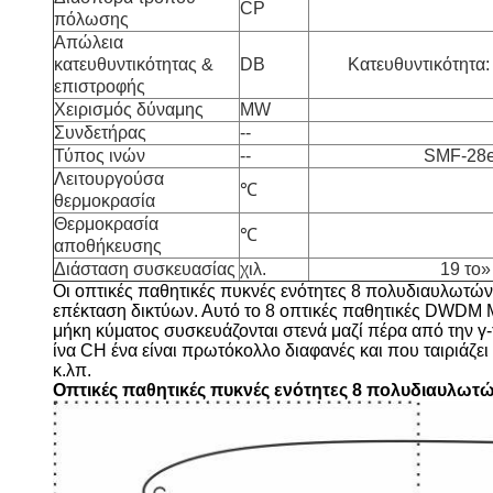
CP
πόλωσης
Απώλεια
κατευθυντικότητας &
DB
Κατευθυντικότητα:
επιστροφής
Χειρισμός δύναμης
MW
Συνδετήρας
--
Τύπος ινών
--
SMF-28e
Λειτουργούσα
℃
θερμοκρασία
Θερμοκρασία
℃
αποθήκευσης
Διάσταση συσκευασίας
χιλ.
19 το»
Οι οπτικές παθητικές πυκνές ενότητες 8 πολυδιαυλωτώ
επέκταση δικτύων. Αυτό το 8 οπτικές παθητικές DWDM 
μήκη κύματος συσκευάζονται στενά μαζί πέρα από την γ
ίνα CH ένα είναι πρωτόκολλο διαφανές και που ταιριάζ
κ.λπ.
Οπτικές παθητικές πυκνές ενότητες 8 πολυδιαυλωτώ