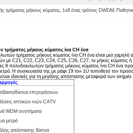
ς τμήματος μήκους κύματος
, 
1x8 ένας τρόπος DWDM
, 
Παθητι
ν τμήματος μήκους κύματος ίνα CH ένα
υλωτών τμήματος μήκους κύματος ίνα CH ένα είναι μια χαμηλή 
ών με C21, C22, C23, C24, C25, C26, C27, το μήκος κύματος ή
ότητες 8 πολυδιαυλωτών τμήματος μήκους κύματος ίνα CH ένα
μετρό. Η συσκευασία της με ράφι 19 το» 1U τοποθετεί τον προ
ναι ιδανικές για τη μεγάλης απόστασης μεταφορά των singals ο
αρμογές
σβαση/δίκτυα επιχειρήσεων
δέσεις οπτικών ινών CATV
νά WDM συστήματα
υα μετρό
άλης απόστασης δίκτυα