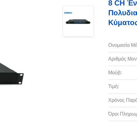
8 CH Έν
Πολυδι
Κύματος
Ονομασία Μά
Αριθμός Μον
Μούβ:
Τιμή:
Χρόνος Παρ
Όροι Πληρωμ