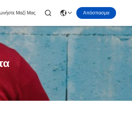
ωνήστε Μαζί Μας
Απόσπασμα
τα