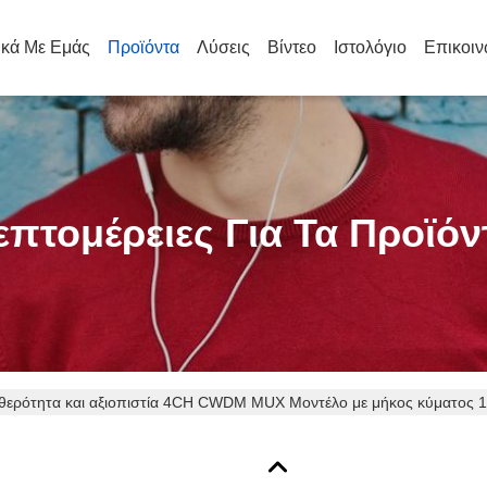
ικά Με Εμάς
Προϊόντα
Λύσεις
Βίντεο
Ιστολόγιο
Επικοιν
επτομέρειες Για Τα Προϊόν
θερότητα και αξιοπιστία 4CH CWDM MUX Μοντέλο με μήκος κύματος 