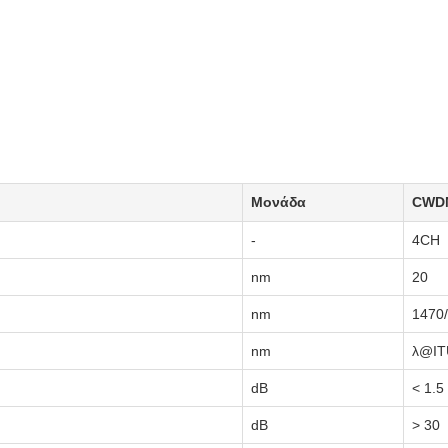
Μονάδα
CWDM
-
4CH
nm
20
nm
1470
nm
λ@IT
dB
< 1.5
dB
> 30