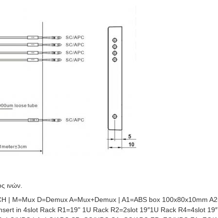
ς ινών.
CH | M=Mux D=Demux A=Mux+Demux | A1=ABS box 100x80x10mm A
sert in 4slot Rack R1=19" 1U Rack R2=2slot 19″1U Rack R4=4slot 1