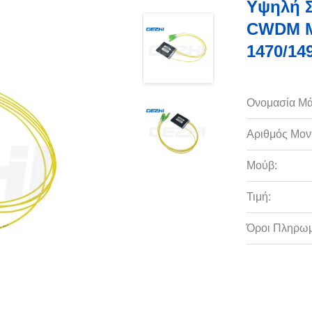
Υψηλή Σ
CWDM M
1470/14
Ονομασία Μά
Αριθμός Μον
Μούβ:
Τιμή:
Όροι Πληρωμ