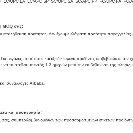
 LP=LC/UPC LA=LC/APC SP=SC/UPC SA=SC/APC FP=FC/UPC FA=FC/A
 η MOQ σας;
και επαλήθευση ποιότητας. Δεν έχουμε ελάχιστη ποσότητα παραγγελίας - 
 Για μεγάλες ποσότητες και εξειδικευμένα προϊόντα, επιβεβαιώστε τ
ε να τα στείλουμε εντός 1-3 ημερών μετά την επιβεβαίωση της πληρωμ
και συναλλαγές Alibaba.
έτα και συσκευασία;
ς σας, συμπεριλαμβανομένων των προσαρμοσμένων ετικετών προϊόντω