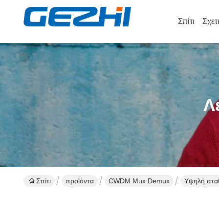
Σπίτι
Σχετ
Λ
Σπίτι
προϊόντα
CWDM Mux Demux
Υψηλή στα