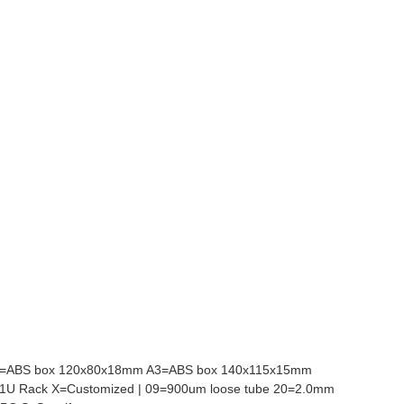
2=ABS box 120x80x18mm A3=ABS box 140x115x15mm
9″1U Rack X=Customized | 09=900um loose tube 20=2.0mm