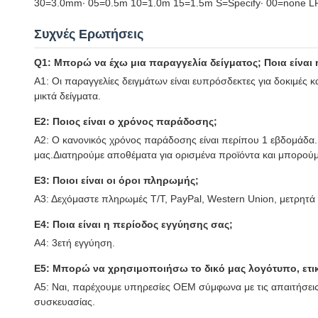
30=3.0mm∙ 05=0.5m 10=1.0m 15=1.5m S=Specify∙ 00=none
Συχνές Ερωτήσεις
Q1: Μπορώ να έχω μια παραγγελία δείγματος; Ποια είναι
Α1: Οι παραγγελίες δειγμάτων είναι ευπρόσδεκτες για δοκιμές 
μικτά δείγματα.
Ε2: Ποιος είναι ο χρόνος παράδοσης;
Α2: Ο κανονικός χρόνος παράδοσης είναι περίπου 1 εβδομάδα.
μας.Διατηρούμε αποθέματα για ορισμένα προϊόντα και μπορούμ
Ε3: Ποιοι είναι οι όροι πληρωμής;
Α3: Δεχόμαστε πληρωμές T/T, PayPal, Western Union, μετρητά 
Ε4: Ποια είναι η περίοδος εγγύησης σας;
Α4: 3ετή εγγύηση.
Ε5: Μπορώ να χρησιμοποιήσω το δικό μας λογότυπο, ετικ
Α5: Ναι, παρέχουμε υπηρεσίες OEM σύμφωνα με τις απαιτήσει
συσκευασίας.