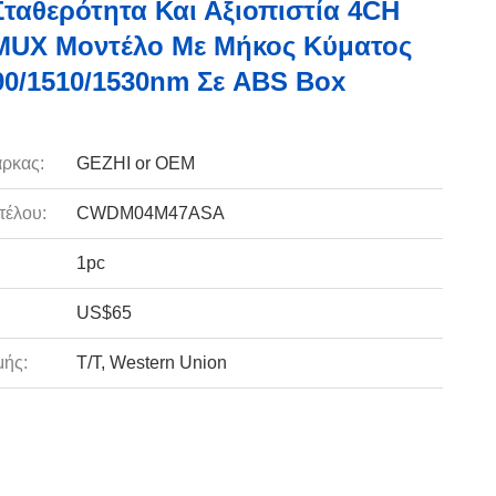
ταθερότητα Και Αξιοπιστία 4CH
UX Μοντέλο Με Μήκος Κύματος
90/1510/1530nm Σε ABS Box
ρκας:
GEZHI or OEM
τέλου:
CWDM04M47ASA
1pc
US$65
ής:
T/T, Western Union