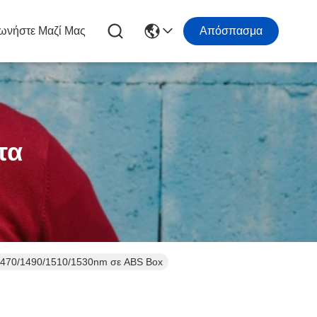
ωνήστε Μαζί Μας
Απόσπασμα
τα
1470/1490/1510/1530nm σε ABS Box