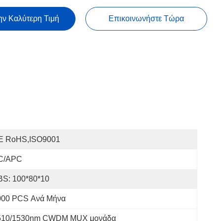
ην Καλύτερη Τιμή
Επικοινωνήστε Τώρα
E RoHS,ISO9001
C/APC
BS: 100*80*10
000 PCS Ανά Μήνα
1510/1530nm CWDM MUX μονάδα