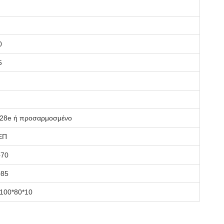
0
5
28e ή προσαρμοσμένο
ΕΠ
+70
+85
 100*80*10