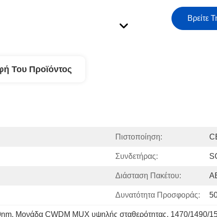
Βρείτε Τ
φή Του Προϊόντος
Πιστοποίηση:
C
Συνδετήρας:
S
Διάσταση Πακέτου:
A
Δυνατότητα Προσφοράς:
5
0nm
, 
Μονάδα CWDM MUX υψηλής σταθερότητας
, 
1470/1490/