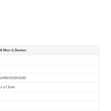
 Mux ή Demux
/1490/1510/1530
U ±7,5nm