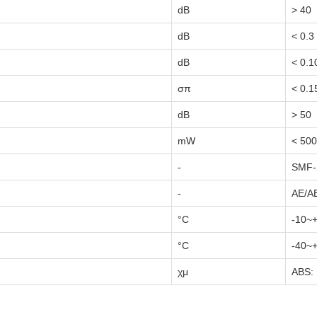
dB
> 40
dB
< 0.3
dB
< 0.1
σπ
< 0.1
dB
> 50
mW
< 500
-
SMF-
-
ΑΕ/Α
°C
-10~
°C
-40~
χμ
ABS: