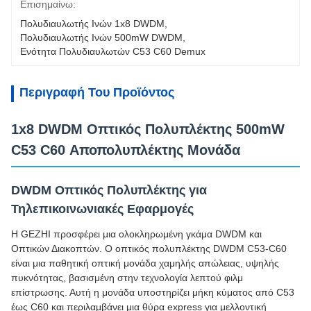
Επισημαίνω:
Πολυδιαυλωτής Ινών 1x8 DWDM
, 
Πολυδιαυλωτής Ινών 500mW DWDM
, 
Ενότητα Πολυδιαυλωτών C53 C60 Demux
Περιγραφή Του Προϊόντος
1x8 DWDM Οπτικός Πολυπλέκτης 500mW
C53 C60 Αποπολυπλέκτης Μονάδα
DWDM Οπτικός Πολυπλέκτης για
Τηλεπικοινωνιακές Εφαρμογές
Η GEZHI προσφέρει μια ολοκληρωμένη γκάμα DWDM και
Οπτικών Διακοπτών. Ο οπτικός πολυπλέκτης DWDM C53-C60
είναι μια παθητική οπτική μονάδα χαμηλής απώλειας, υψηλής
πυκνότητας, βασισμένη στην τεχνολογία λεπτού φιλμ
επίστρωσης. Αυτή η μονάδα υποστηρίζει μήκη κύματος από C53
έως C60 και περιλαμβάνει μια θύρα express για μελλοντική