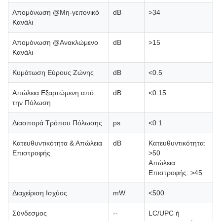
Απομόνωση @Μη-γειτονικό
dB
>34
Κανάλι
Απομόνωση @Ανακλώμενο
dB
>15
Κανάλι
Κυμάτωση Εύρους Ζώνης
dB
<0.5
Απώλεια Εξαρτώμενη από
dB
<0.15
την Πόλωση
Διασπορά Τρόπου Πόλωσης
ps
<0.1
Κατευθυντικότητα & Απώλεια
dB
Κατευθυντικότητα:
Επιστροφής
>50
Απώλεια
Επιστροφής: >45
Διαχείριση Ισχύος
mW
<500
Σύνδεσμος
--
LC/UPC ή