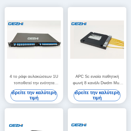
4 το ράφι αυλακώσεων 1U
APC Sc ενιαία παθητική
τοποθετεί την ενότητα
φωνή 8 κανάλι Dwdm Mux
100Ghz 8CH DWDM Mux
ινών C28 100Ghz
Βρείτε την καλύτερη
Βρείτε την καλύτερη
Demux
τιμή
τιμή