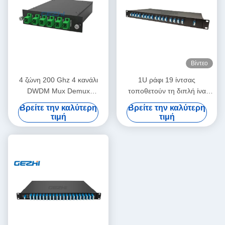
Βίντεο
4 ζώνη 200 Ghz 4 κανάλι
1U ράφι 19 ίντσας
DWDM Mux Demux
τοποθετούν τη διπλή ίνα
καναλιών Ο
1x16 DWDM Mux Demux
Βρείτε την καλύτερη
Βρείτε την καλύτερη
δικτύων
τιμή
τιμή