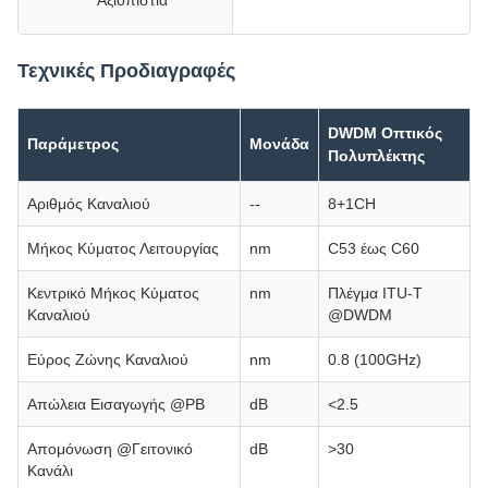
Αξιοπιστία
Τεχνικές Προδιαγραφές
DWDM Οπτικός
Παράμετρος
Μονάδα
Πολυπλέκτης
Αριθμός Καναλιού
--
8+1CH
Μήκος Κύματος Λειτουργίας
nm
C53 έως C60
Κεντρικό Μήκος Κύματος
nm
Πλέγμα ITU-T
Καναλιού
@DWDM
Εύρος Ζώνης Καναλιού
nm
0.8 (100GHz)
Απώλεια Εισαγωγής @PB
dB
<2.5
Απομόνωση @Γειτονικό
dB
>30
Κανάλι