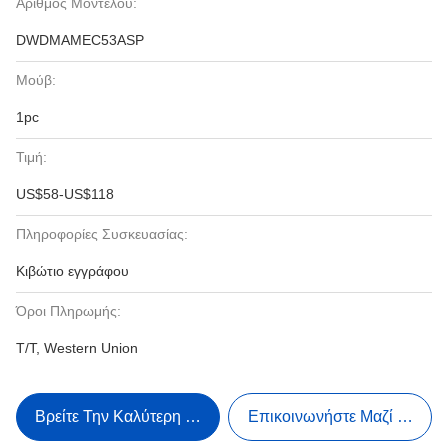
Αριθμός Μοντέλου:
DWDMAMEC53ASP
Μούβ:
1pc
Τιμή:
US$58-US$118
Πληροφορίες Συσκευασίας:
Κιβώτιο εγγράφου
Όροι Πληρωμής:
T/T, Western Union
Βρείτε Την Καλύτερη Τιμή
Επικοινωνήστε Μαζί Μας