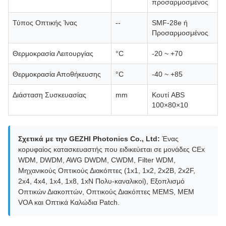
προσαρμοσμένος
Τύπος Οπτικής Ίνας
--
SMF-28e ή
Προσαρμοσμένος
Θερμοκρασία Λειτουργίας
°C
-20 ~ +70
Θερμοκρασία Αποθήκευσης
°C
-40 ~ +85
Διάσταση Συσκευασίας
mm
Κουτί ABS
100×80×10
Σχετικά με την GEZHI Photonics Co., Ltd:
Ένας
κορυφαίος κατασκευαστής που ειδικεύεται σε μονάδες CEx
WDM, DWDM, AWG DWDM, CWDM, Filter WDM,
Μηχανικούς Οπτικούς Διακόπτες (1x1, 1x2, 2x2B, 2x2F,
2x4, 4x4, 1x4, 1x8, 1xN Πολυ-καναλικοί), Εξοπλισμό
Οπτικών Διακοπτών, Οπτικούς Διακόπτες MEMS, MEM
VOA και Οπτικά Καλώδια Patch.