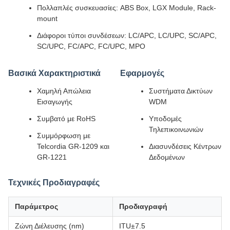
Πολλαπλές συσκευασίες: ABS Box, LGX Module, Rack-
mount
Διάφοροι τύποι συνδέσεων: LC/APC, LC/UPC, SC/APC,
SC/UPC, FC/APC, FC/UPC, MPO
Βασικά Χαρακτηριστικά
Εφαρμογές
Χαμηλή Απώλεια
Συστήματα Δικτύων
Εισαγωγής
WDM
Συμβατό με RoHS
Υποδομές
Τηλεπικοινωνιών
Συμμόρφωση με
Telcordia GR-1209 και
Διασυνδέσεις Κέντρων
GR-1221
Δεδομένων
Τεχνικές Προδιαγραφές
Παράμετρος
Προδιαγραφή
Ζώνη Διέλευσης (nm)
ITU±7.5