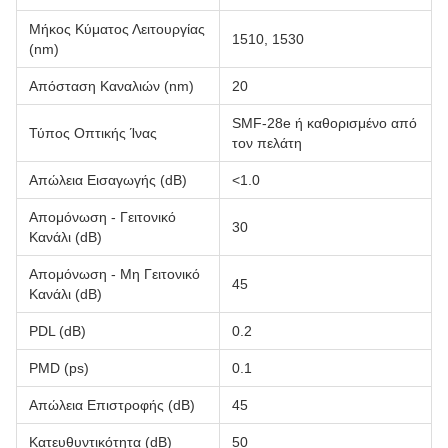
Μήκος Κύματος Λειτουργίας
1510, 1530
(nm)
Απόσταση Καναλιών (nm)
20
SMF-28e ή καθορισμένο από
Τύπος Οπτικής Ίνας
τον πελάτη
Απώλεια Εισαγωγής (dB)
<1.0
Απομόνωση - Γειτονικό
30
Κανάλι (dB)
Απομόνωση - Μη Γειτονικό
45
Κανάλι (dB)
PDL (dB)
0.2
PMD (ps)
0.1
Απώλεια Επιστροφής (dB)
45
Κατευθυντικότητα (dB)
50