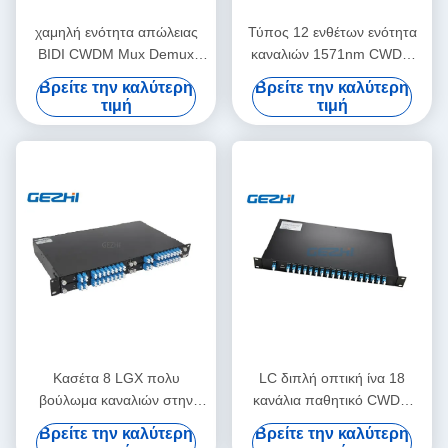
χαμηλή ενότητα απώλειας
Τύπος 12 ενθέτων ενότητα
BIDI CWDM Mux Demux
καναλιών 1571nm CWDM
18CH 1610nm
Mux
Βρείτε την καλύτερη
Βρείτε την καλύτερη
τιμή
τιμή
Κασέτα 8 LGX πολυ
LC διπλή οπτική ίνα 18
βούλωμα καναλιών στην
κανάλια παθητικό CWDM
ενότητα CWDM Mux Demux
προσαρμοστών PC
Βρείτε την καλύτερη
Βρείτε την καλύτερη