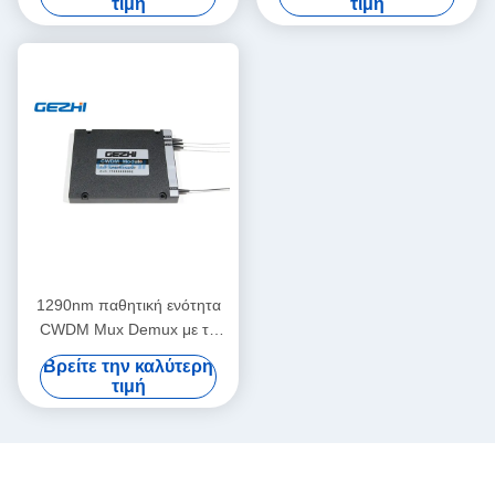
τιμή
τιμή
1290nm παθητική ενότητα
CWDM Mux Demux με το
λιμένα βελτίωσης
Βρείτε την καλύτερη
τιμή