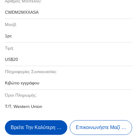
Αριθμός Μοντέλου:
CWDM2MXXASA
Μούβ:
1pc
Τιμή:
US$20
Πληροφορίες Συσκευασίας:
Κιβώτιο εγγράφου
Όροι Πληρωμής:
T/T, Western Union
Βρείτε Την Καλύτερη Τιμή
Επικοινωνήστε Μαζί Μας