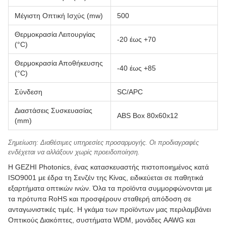
Μέγιστη Οπτική Ισχύς (mw)
500
Θερμοκρασία Λειτουργίας
-20 έως +70
(°C)
Θερμοκρασία Αποθήκευσης
-40 έως +85
(°C)
Σύνδεση
SC/APC
Διαστάσεις Συσκευασίας
ABS Box 80x60x12
(mm)
Σημείωση: Διαθέσιμες υπηρεσίες προσαρμογής. Οι προδιαγραφές
ενδέχεται να αλλάξουν χωρίς προειδοποίηση.
Η GEZHI Photonics, ένας κατασκευαστής πιστοποιημένος κατά
ISO9001 με έδρα τη Σενζέν της Κίνας, ειδικεύεται σε παθητικά
εξαρτήματα οπτικών ινών. Όλα τα προϊόντα συμμορφώνονται με
τα πρότυπα RoHS και προσφέρουν σταθερή απόδοση σε
ανταγωνιστικές τιμές. Η γκάμα των προϊόντων μας περιλαμβάνει
Οπτικούς Διακόπτες, συστήματα WDM, μονάδες AAWG και